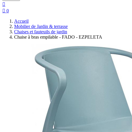


0
Accueil
Mobilier de Jardin & terrasse
Chaises et fauteuils de jardin
Chaise à bras empilable - FADO - EZPELETA