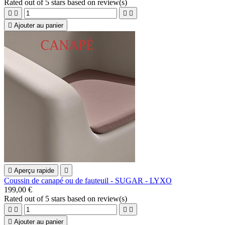
Rated
out of 5 stars based on
review(s)





Ajouter au panier

Aperçu rapide

Coussin de canapé ou de fauteuil - SUGAR - LYXO
199,00 €
Rated
out of 5 stars based on
review(s)





Ajouter au panier