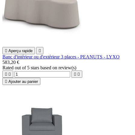

Aperçu rapide

Banc d'intérieur ou d'extérieur 3 places - PEANUTS - LYXO
583,20 €
Rated
out of 5 stars based on
review(s)





Ajouter au panier