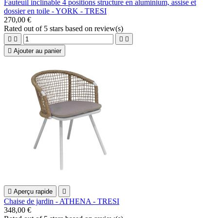
Fauteuil inclinable 4 positions structure en aluminium, assise et
dossier en toile - YORK - TRESI
270,00 €
Rated
out of 5 stars based on
review(s)





Ajouter au panier

Aperçu rapide

Chaise de jardin - ATHENA - TRESI
348,00 €