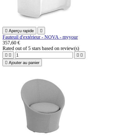

Aperçu rapide

Fauteuil d'extérieur - NOVA - myyour
357,60 €
Rated
out of 5 stars based on
review(s)





Ajouter au panier