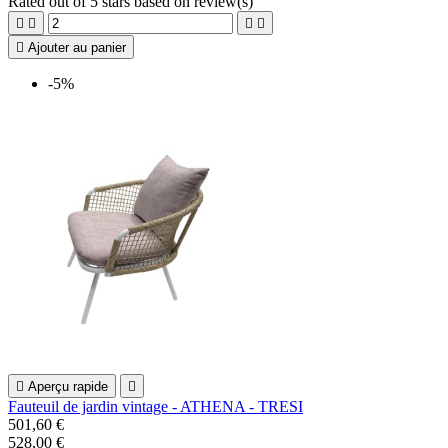
Rated
out of 5 stars based on
review(s)





Ajouter au panier
-5%

Aperçu rapide

Fauteuil de jardin vintage - ATHENA - TRESI
501,60 €
528,00 €