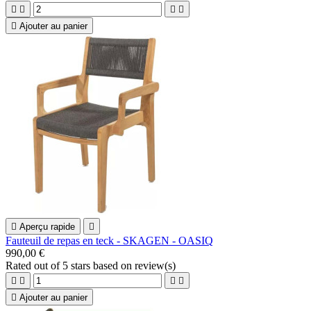





Ajouter au panier

Aperçu rapide

Fauteuil de repas en teck - SKAGEN - OASIQ
990,00 €
Rated
out of 5 stars based on
review(s)





Ajouter au panier