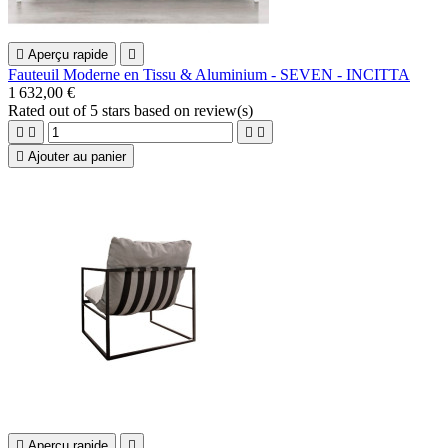

Aperçu rapide

Fauteuil Moderne en Tissu & Aluminium - SEVEN - INCITTA
1 632,00 €
Rated
out of 5 stars based on
review(s)





Ajouter au panier

Aperçu rapide
