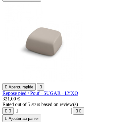

Aperçu rapide

Repose pied / Pouf - SUGAR - LYXO
321,00 €
Rated
out of 5 stars based on
review(s)





Ajouter au panier