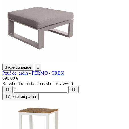

Aperçu rapide

Pouf de jardin - FERMO - TRESI
696,00 €
Rated
out of 5 stars based on
review(s)





Ajouter au panier