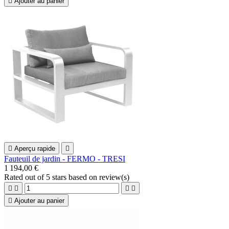

Ajouter au panier

Aperçu rapide

Fauteuil de jardin - FERMO - TRESI
1 194,00 €
Rated
out of 5 stars based on
review(s)





Ajouter au panier