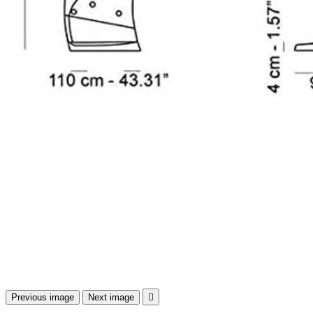
Previous image
Next image
