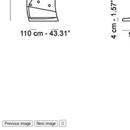
Previous image
Next image
