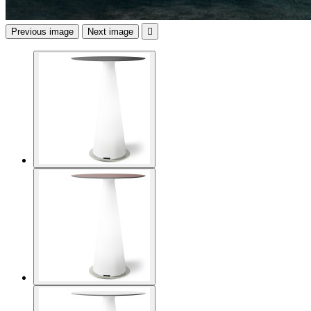
Previous image
Next image
