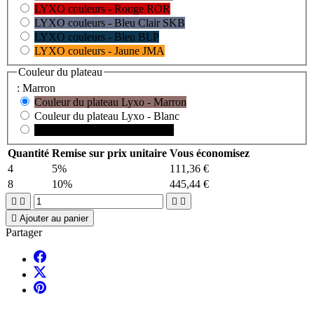
LYXO couleurs - Rouge ROR
LYXO couleurs - Bleu Clair SKB
LYXO couleurs - Bleu BLP
LYXO couleurs - Jaune JMA
Couleur du plateau
: Marron
Couleur du plateau Lyxo - Marron
Couleur du plateau Lyxo - Blanc
Couleur du plateau Lyxo - Noir
Quantité
Remise sur prix unitaire
Vous économisez
4
5%
111,36 €
8
10%
445,44 €





Ajouter au panier
Partager