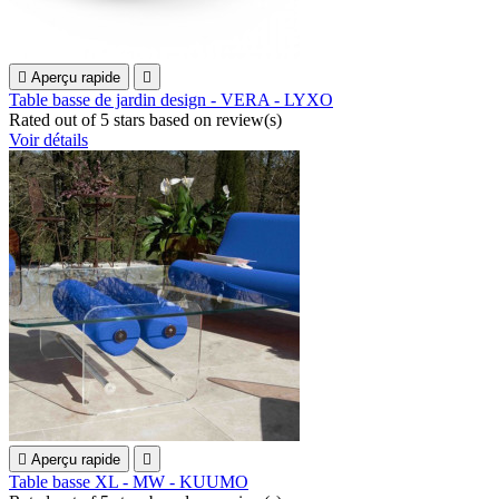

Aperçu rapide

Table basse de jardin design - VERA - LYXO
Rated
out of 5 stars based on
review(s)
Voir détails

Aperçu rapide

Table basse XL - MW - KUUMO