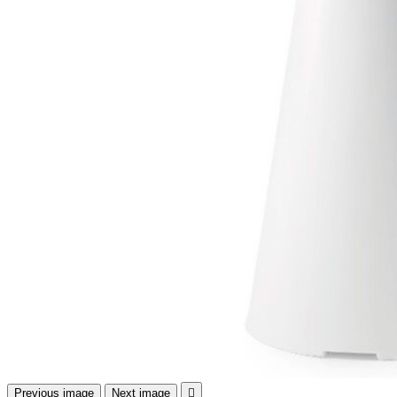
Previous image
Next image
